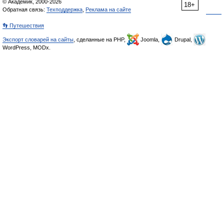
© Академик, 2000-2026
18+
Обратная связь:
Техподдержка
,
Реклама на сайте
👣 Путешествия
Экспорт словарей на сайты
, сделанные на PHP,
Joomla,
Drupal,
WordPress, MODx.