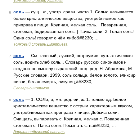
Толковый словарь Ушакова
соль
— сущ., ж., употр. сравн. часто 1. Солью называется
6
белое кристаллическое вещество, употребляемое как
приправа к пище. Крупная, мелкая соль. | Поваренная,
столовая, йодированная соль. | Пачка соли. 2. Голая соль!
Одна соль! говорят о чём либо&#8230; …
Толковый словарь Дмитриева
соль
— См. главный, лучший, остроумие, суть аттическая
7
соль, водить хлеб соль... Словарь русских синонимов и
сходных по смыслу выражений. под. ред. Н. Абрамова, М.:
Русские словари, 1999. соль сольца, белое золото, эликсир
жизни, белая смерть, лизунец;&#8230; …
Словарь синонимов
соль
— 1. СОЛЬ, и; мн. род. ей; ж. 1. только ед. Белое
8
кристаллическое вещество с острым характерным вкусом,
употребляемая как приправа к пище. Добыча соли.
Очищать, выпаривать с. Крупная, мелкая с. Поваренная,
столовая с. Пачка соли. Посыпать с. на&#8230; …
Энциклопедический словарь