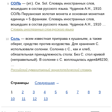
СОЛЬ
— (ит.). См. Sol. Словарь иностранных слов,
9
вошедших в состав русского языка. Чудинов А.Н., 1910.
СОЛЬ Перуанская золотая монета и основная монетная
единица = 5 франкам. Словарь иностранных слов,
вошедших в состав русского языка. Чудинов А.Н., 1910 …
Словарь иностранных слов русского языка
Соль
— всем известная приправа к кушаньям, а также
10
оберег, средство против колдовства. Для хранения С.
использовали солонки. Солонка с С., как и хлеб,
обязательная принадлежность стола: Без С. стол кривой
(неправильный). В солонке с С. воплощалась идея&#8230;
…
Российский гуманитарный энциклопедический словарь
Страницы
Следующая
→
1
2
3
4
5
6
7
8
9
10
11
12
13